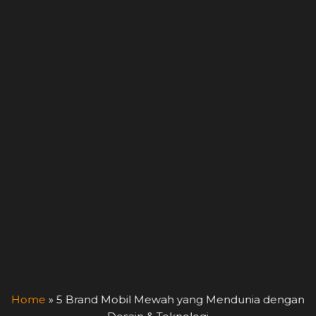
Home
»
5 Brand Mobil Mewah yang Mendunia dengan