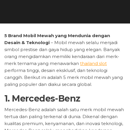
5 Brand Mobil Mewah yang Mendunia dengan
Desain & Teknologi
– Mobil mewah selalu menjadi
simbol prestise dan gaya hidup yang elegan. Banyak
orang mengidamkan memiliki kendaraan dari merk-
merk ternama yang menawarkan
thailand slot
performa tinggi, desain eksklusif, dan teknologi
canggih. Berikut ini adalah 5 merk mobil mewah yang
paling populer dan diakui secara global.
1. Mercedes-Benz
Mercedes-Benz adalah salah satu merk mobil mewah
tertua dan paling terkenal di dunia. Dikenal dengan
kualitas premium, kenyamanan, dan inovasi teknologi,