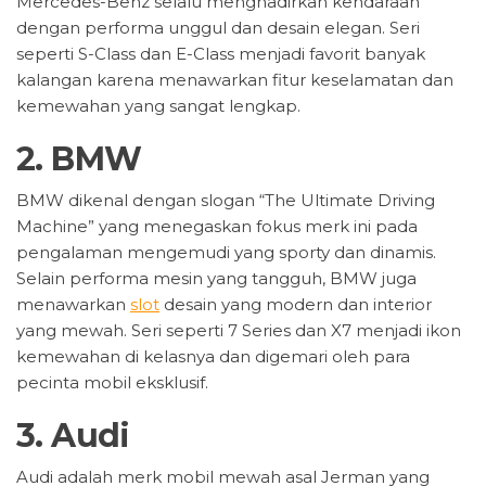
Mercedes-Benz selalu menghadirkan kendaraan
dengan performa unggul dan desain elegan. Seri
seperti S-Class dan E-Class menjadi favorit banyak
kalangan karena menawarkan fitur keselamatan dan
kemewahan yang sangat lengkap.
2. BMW
BMW dikenal dengan slogan “The Ultimate Driving
Machine” yang menegaskan fokus merk ini pada
pengalaman mengemudi yang sporty dan dinamis.
Selain performa mesin yang tangguh, BMW juga
menawarkan
slot
desain yang modern dan interior
yang mewah. Seri seperti 7 Series dan X7 menjadi ikon
kemewahan di kelasnya dan digemari oleh para
pecinta mobil eksklusif.
3. Audi
Audi adalah merk mobil mewah asal Jerman yang