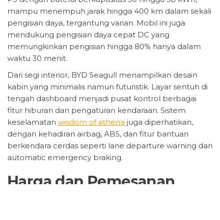
mampu menempuh jarak hingga 400 km dalam sekali
pengisian daya, tergantung varian. Mobil ini juga
mendukung pengisian daya cepat DC yang
memungkinkan pengisian hingga 80% hanya dalam
waktu 30 menit.
Dari segi interior, BYD Seagull menampilkan desain
kabin yang minimalis namun futuristik. Layar sentuh di
tengah dashboard menjadi pusat kontrol berbagai
fitur hiburan dan pengaturan kendaraan. Sistem
keselamatan
wisdom of athena
juga diperhatikan,
dengan kehadiran airbag, ABS, dan fitur bantuan
berkendara cerdas seperti lane departure warning dan
automatic emergency braking.
Harga dan Pemesanan
Menjelang GIIAS 2025
BYD telah membuka pre-order Seagull dengan harga