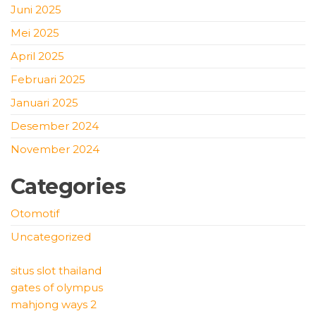
Juni 2025
Mei 2025
April 2025
Februari 2025
Januari 2025
Desember 2024
November 2024
Categories
Otomotif
Uncategorized
situs slot thailand
gates of olympus
mahjong ways 2