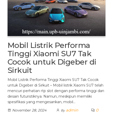
Mobil Listrik Performa
Tinggi Xiaomi SU7 Tak
Cocok untuk Digeber di
Sirkuit
Mobil Listrik Performa Tinggi Xiaomi SU7 Tak Cocok
untuk Digeber di Sirkuit – Mobil listrik Xiaomi SU7 telah
mencuri perhatian rtp slot dengan performa tinggi dan
desain futuristiknya. Namun, meskipun memiliki
spesifikasi yang mengesankan, mobil…
admin
0
November 28, 2024
By