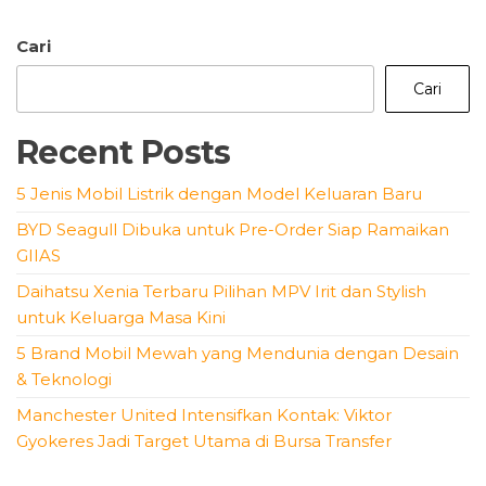
Cari
Cari
Recent Posts
5 Jenis Mobil Listrik dengan Model Keluaran Baru
BYD Seagull Dibuka untuk Pre-Order Siap Ramaikan
GIIAS
Daihatsu Xenia Terbaru Pilihan MPV Irit dan Stylish
untuk Keluarga Masa Kini
5 Brand Mobil Mewah yang Mendunia dengan Desain
& Teknologi
Manchester United Intensifkan Kontak: Viktor
Gyokeres Jadi Target Utama di Bursa Transfer